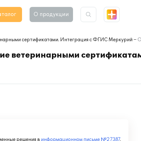
аталог
О продукции
ринарными сертификатами. Интеграция с ФГИС Меркурий
О
ние ветеринарными сертификатам
менные решения в
информационном письме №27387
.