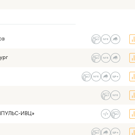
В моем гор
Есть NFR-версия
са
Со статусом 1С:Центр разработки
ург
ИМПУЛЬС-ИВЦ»