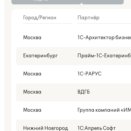
Город/Регион
Партнёр
С публикациями внедрений
Москва
1С-Архитектор бизне
Центр реальной автоматизации
Екатеринбург
Прайм-1С-Екатеринб
Москва
1С-РАРУС
Москва
ВДГБ
Москва
Группа компаний «
Нижний Новгород
1С:Апрель Софт