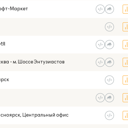
офт-Маркет
ИЯ
ква - м. Шоссе Энтузиастов
ирск
асноярск, Центральный офис