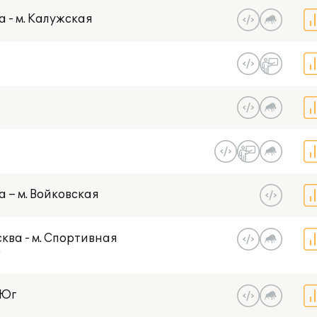
а - м. Калужская
а – м. Войковская
ква - м. Спортивная
)
-Юг