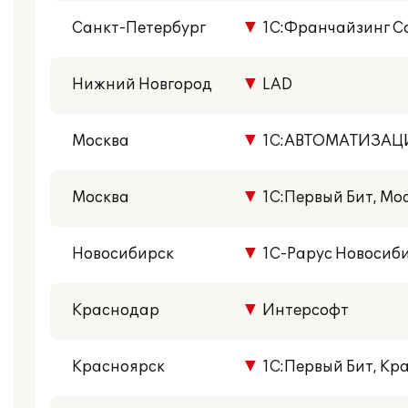
Санкт-Петербург
▼
1С:Франчайзинг С
Нижний Новгород
▼
LAD
Москва
▼
1С:АВТОМАТИЗАЦ
Москва
▼
1С:Первый Бит, Мос
Новосибирск
▼
1С-Рарус Новосиб
Краснодар
▼
Интерсофт
Красноярск
▼
1С:Первый Бит, Кр