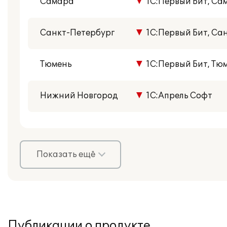
Самара
▼
1С:Первый Бит, Са
Санкт-Петербург
▼
1С:Первый Бит, Сан
Тюмень
▼
1С:Первый Бит, Тю
Нижний Новгород
▼
1С:Апрель Софт
Показать ещё
Публикации о продукте