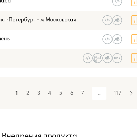
мара
кт-Петербург – м. Московская
мень
1
2
3
4
5
6
7
117
Внедрения продукта