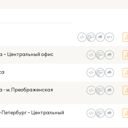
В моем гор
Есть NFR-версия
Со статусом 1С:Центр разработки
ва – Центральный офис
са
а - м. Преображенская
т-Петербург – Центральный