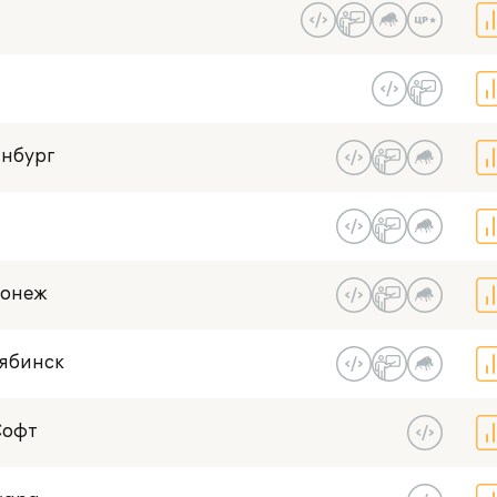
нбург
ронеж
лябинск
Софт