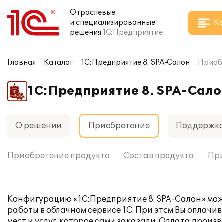
Отраслевые
К
и специализированные
решения
1С:Предприятие
Главная
Каталог
1С:Предприятие 8. SPA-Салон
Приоб
1С:Предприятие 8. SPA-Сало
О решении
Приобретение
Поддержк
Приобретение продукта
Состав продукта
При
Конфигурацию «1С:Предприятие 8. SPA-Салон» мо
работы в облачном сервисе 1С. При этом Вы оплачив
мест и услуг, которое сами заказали. Оплата прои