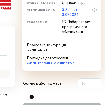
Для всех стран
Подходит для стран:
3.0.51.1 от
Актуальный релиз:
31.07.2026
1С, Лаборатория
Разработчик:
программного
обеспечения
Базовая конфигурация:
Оригинальная
Подходит для отраслей:
я
Салоны красоты, SPA, фитнес-клубы
Кол-во рабочих мест
и по