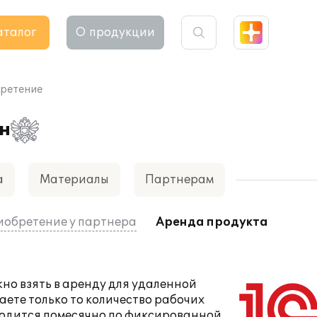
аталог
О продукции
ретение
н
а
Материалы
Партнерам
обретение у партнера
Аренда продукта
жно
взять в аренду
для удаленной
аете только то количество рабочих
зводится помесячно по фиксированной