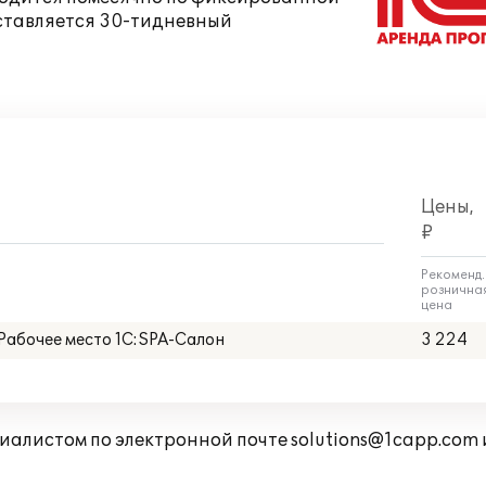
оставляется 30-тидневный
Цены,
₽
Рекоменд.
рознична
цена
Рабочее место 1С:SPA-Салон
3 224
циалистом по электронной почте
solutions@1capp.com