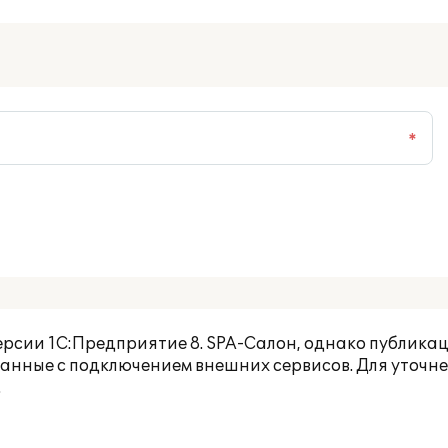
*
ерсии
1С:Предприятие 8. SPA-Салон
, однако публикац
занные с подключением внешних сервисов. Для уточн
.