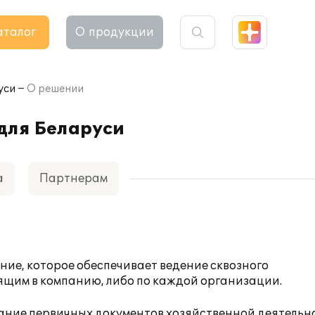
аталог
О продукции
уси
О решении
для Беларуси
а
Партнерам
ние, которое обеспечивает ведение сквозного
дящим в компанию, либо по каждой организации.
ание первичных документов хозяйственной деятельн