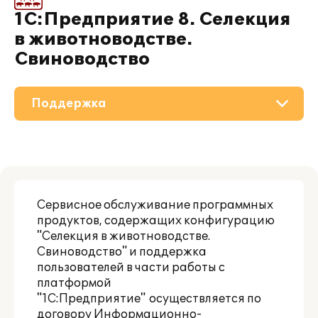
1С:Предприятие 8. Селекция
в животноводстве.
Свиноводство
Поддержка
О решении
Приобретение
Сервисное обслуживание программных
Материалы
продуктов, содержащих конфигурацию
"Селекция в животноводстве.
Партнерам
Свиноводство" и поддержка
пользователей в части работы с
платформой
"1С:Предприятие" осуществляется по
договору Информационно-