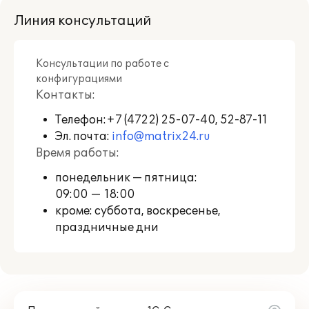
рекомендованным фирмой "1С" Центрам
Сопровождения и Сервис-партнерам в
Линия консультаций
Вашем регионе, со списком можно
ознакомиться на
странице
http://its.1c.ru/zakaz
.
Консультации по работе с
конфигурациями
Контакты:
Телефон:
+7 (4722) 25-07-40, 52-87-11
Эл. почта:
info@matrix24.ru
Время работы:
понедельник — пятница:
09:00 — 18:00
кроме: суббота, воскресенье,
праздничные дни