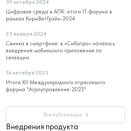
30 октября 2024
Шапоружу и по Райту;
Цифровая среда в АПК: итоги IT-форума в
подбор пар с учетом совокупности
рамках КормВетГрэйн-2024
всех показателей (оценок
репродуктивных качеств, оценок
откормочных качеств, коэффициента
23 января 2024
инбридинга);
Свинка в смартфоне: в «Сибагро» началось
определение коэффициентов
внедрение мобильного приложения по
наследуемости (дисперсионный и
корреляционный метод);
селекции
формирование селекционного
индекса по воспроизводительным
16 октября 2023
признакам;
Итоги XII Международного отраслевого
расчет племенной ценности животных
форума "Агроуправление-2023"
на основании значений показателей,
получаемых при отборе, оценке и
регистрации результатов
производственного цикла;
анализ наследуемости качественных
Все публикации
показателей;
Внедрения продукта
оценка стада по критериям;