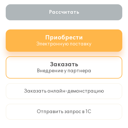
животному, независимо от
количества предков животного;
Рассчитать
контроль корректности вводимых
данных по производственному циклу;
анализ возрастной структуры стада;
анализ продуктивности животных;
Приобрести
формирование свода плодовитости
Электронную поставку
животных;
формирование карточек свиноматок
и хряков;
Заказать
определение зависших свиноматок.
Внедрение у партнера
Заказать онлайн-демонстрацию
Отправить запрос в 1С