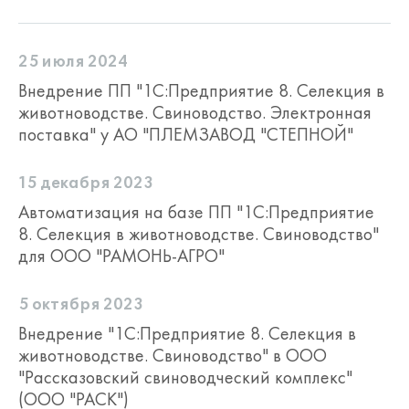
формирование регламентированных
отчетов: "Сводная ведомость (отчет) о
бонитировке племенных свиней (7-св)",
25 июля 2024
"Книга учета случек и осеменений (4-
Внедрение ПП "1С:Предприятие 8. Селекция в
св)", "Книга учета опоросов и
приплода (5-св)", "Книга учета
животноводстве. Свиноводство. Электронная
выращивания ремонтного молодняка
поставка" у АО "ПЛЕМЗАВОД "СТЕПНОЙ"
(6-св)".
15 декабря 2023
Автоматизация на базе ПП "1С:Предприятие
8. Селекция в животноводстве. Свиноводство"
для ООО "РАМОНЬ-АГРО"
5 октября 2023
Внедрение "1С:Предприятие 8. Селекция в
животноводстве. Свиноводство" в ООО
"Рассказовский свиноводческий комплекс"
(ООО "РАСК")