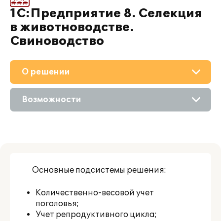
1С:Предприятие 8. Селекция
в животноводстве.
Свиноводство
О решении
Приобретение
Возможности
Поддержка
Описание
Материалы
Цифровые технологии
Партнерам
Основные подсистемы решения:
Сравнение версий
Количественно-весовой учет
поголовья;
Учет репродуктивного цикла;