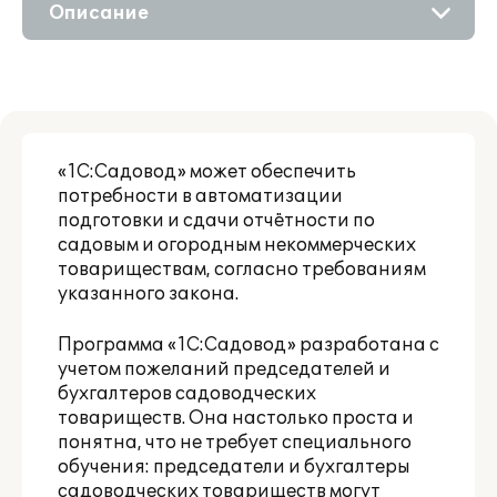
Приобретение
Описание
Дополнения
Возможности
Поддержка
Сравнение версий
Партнерам
«1С:Садовод» может обеспечить
потребности в автоматизации
подготовки и сдачи отчётности по
садовым и огородным некоммерческих
товариществам, согласно требованиям
указанного закона.
Программа «1С:Садовод» разработана с
учетом пожеланий председателей и
бухгалтеров садоводческих
товариществ. Она настолько проста и
понятна, что не требует специального
обучения: председатели и бухгалтеры
садоводческих товариществ могут