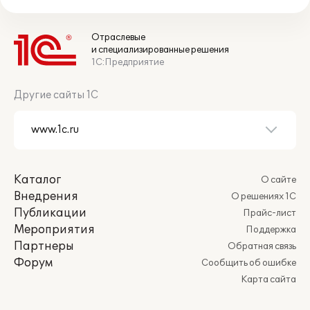
Отраслевые
и специализированные решения
1С:Предприятие
Другие сайты 1С
Каталог
О сайте
Внедрения
О решениях 1С
Публикации
Прайс-лист
Мероприятия
Поддержка
Партнеры
Обратная связь
Форум
Сообщить об ошибке
Карта сайта