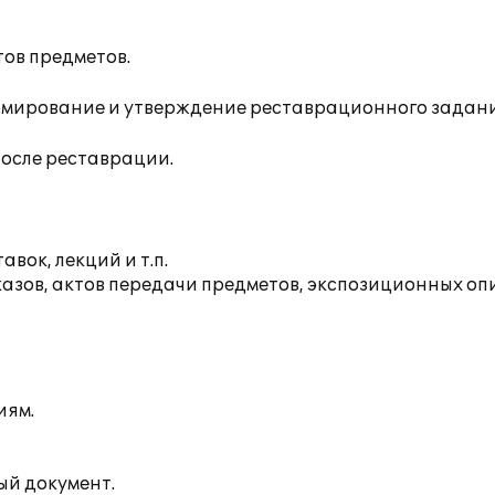
в предметов.
ирование и утверждение реставрационного задани
сле реставрации.
ок, лекций и т.п.
азов, актов передачи предметов, экспозиционных оп
иям.
ый документ.