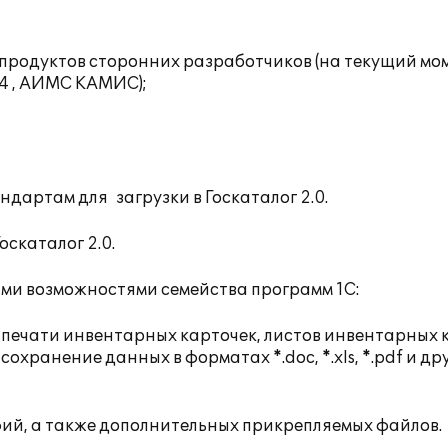
продуктов сторонних разработчиков (на текущий мо
-4 , АИМС КАМИС);
дартам для загрузки в Госкаталог 2.0.
скаталог 2.0.
ми возможностями семейства программ 1С:
ля печати инвентарных карточек, листов инвентарных 
охранение данных в форматах *.doc, *.xls, *.pdf и др
фий, а также дополнительных прикрепляемых файлов.