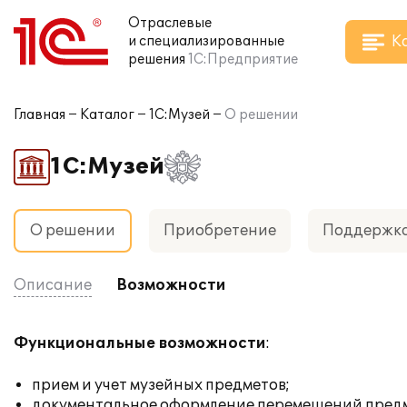
Отраслевые
К
и специализированные
решения
1С:Предприятие
Главная
Каталог
1С:Музей
О решении
1С:Музей
О решении
Приобретение
Поддержк
Описание
Возможности
Функциональные возможности
:
прием и учет музейных предметов;
документальное оформление перемещений предме