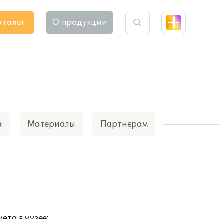
аталог
О продукции
а
Материалы
Партнерам
та в музее;