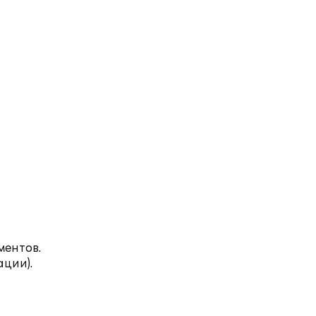
ментов.
ции).