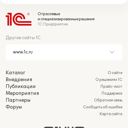
Отраслевые
и специализированные решения
1С:Предприятие
Другие сайты 1С
Каталог
О сайте
Внедрения
О решениях 1С
Публикации
Прайс-лист
Мероприятия
Поддержка
Партнеры
Обратная связь
Форум
Сообщить об ошибке
Карта сайта