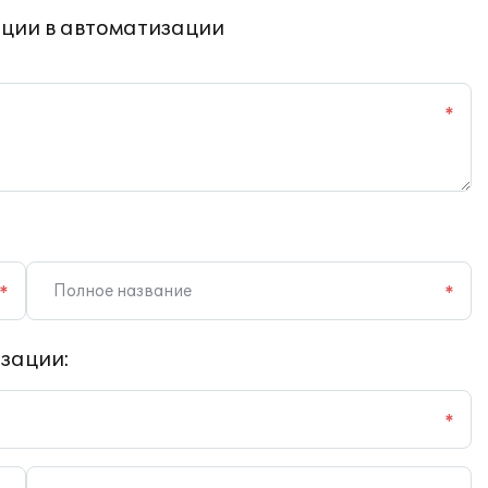
ции в автоматизации
*
*
*
зации:
*