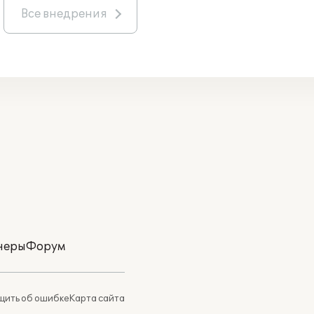
Все внедрения
неры
Форум
ить об ошибке
Карта сайта