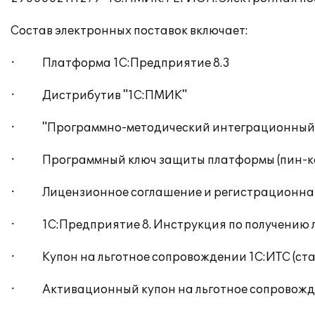
Состав электронных поставок включает:
· Платформа 1С:Предприятие 8.3
· Дистрибутив "1С:ПМИК"
· "Программно-методический интеграционный ко
· Программный ключ защиты платформы (пин-ко
· Лицензионное соглашение и регистрационная 
· 1С:Предприятие 8. Инструкция по получению 
· Купон на льготное сопровождении 1С:ИТС (ст
· Активационный купон на льготное сопровожден