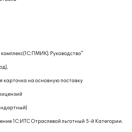
мплекс(1С:ПМИК). Руководство"
д),
карточка на основную поставку
лицензий
андартный)
ие 1С:ИТС Отраслевой льготный 5-й Категории.