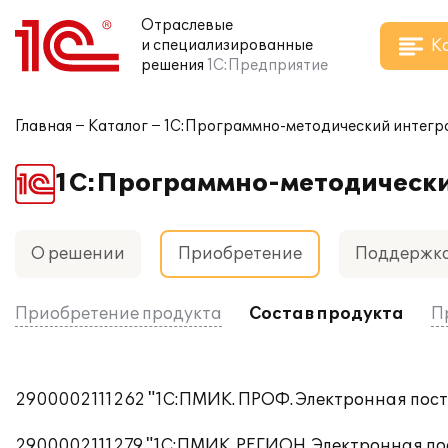
Отраслевые
К
и специализированные
решения
1С:Предприятие
Главная
Каталог
1С:Программно-методический интегр
1С:Программно-методически
О решении
Приобретение
Поддержк
Приобретение продукта
Состав продукта
П
2900002111262 "1С:ПМИК. ПРОФ. Электронная пост
2900002111279 "1С:ПМИК. РЕГИОН. Электронная по