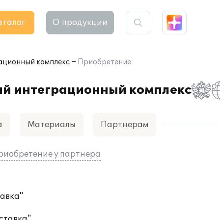
аталог
О продукции
ационный комплекс
Приобретение
й интеграционный комплекс
а
Материалы
Партнерам
риобретение у партнера
авка"
ставка"