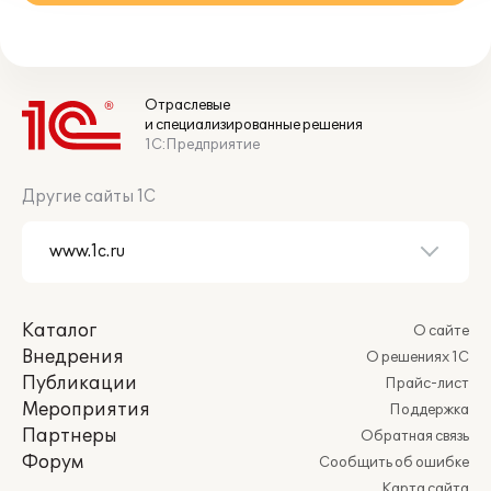
Отраслевые
и специализированные решения
1С:Предприятие
Другие сайты 1С
Каталог
О сайте
Внедрения
О решениях 1С
Публикации
Прайс-лист
Мероприятия
Поддержка
Партнеры
Обратная связь
Форум
Сообщить об ошибке
Карта сайта