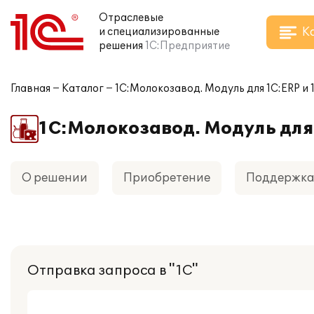
Отраслевые
К
и специализированные
решения
1С:Предприятие
Главная
Каталог
1С:Молокозавод. Модуль для 1С:ERP и 
1С:Молокозавод. Модуль для
О решении
Приобретение
Поддержк
Отправка запроса в "1С"