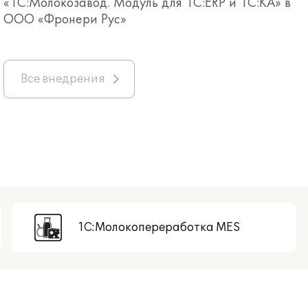
«1С:Молокозавод. Модуль для 1С:ERP и 1С:КА» в
ООО «Фронери Рус»
Все внедрения
1С:Молокопереработка MES