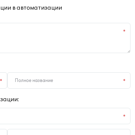
ции в автоматизации
*
*
*
зации:
*