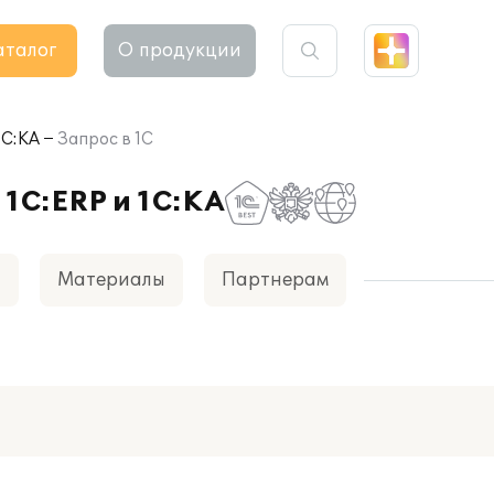
аталог
О продукции
1С:КА
Запрос в 1С
 1С:ERP и 1С:КА
а
Материалы
Партнерам