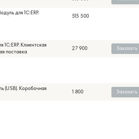
дуль для 1С:ERP.
515 500
 1С:ERP. Клиентская
27 900
Заказать
ная поставка
ь (USB). Коробочная
1 800
Заказать