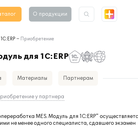
аталог
О продукции
 1С:ERP
Приобретение
дуль для 1С:ERP
а
Материалы
Партнерам
риобретение у партнера
переработка MES. Модуль для 1С:ERP" осуществляет
ми не менее одного специалиста, сдавшего экзамен