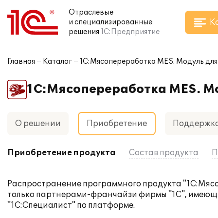
Отраслевые
К
и специализированные
решения
1С:Предприятие
Главная
Каталог
1С:Мясопереработка MES. Модуль для
1С:Мясопереработка MES. Мо
О решении
Приобретение
Поддержк
Приобретение продукта
Состав продукта
П
Распространение программного продукта "1С:Мясо
только партнерами-франчайзи фирмы "1С", имеющи
"1С:Специалист" по платформе.