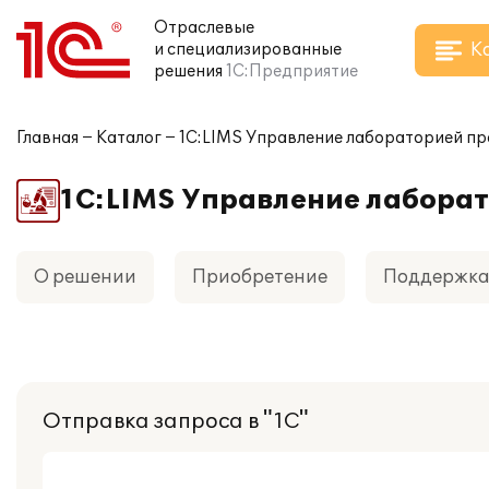
Отраслевые
К
и специализированные
решения
1С:Предприятие
Главная
Каталог
1С:LIMS Управление лабораторией пр
1С:LIMS Управление лабора
О решении
Приобретение
Поддержк
Отправка запроса в "1С"