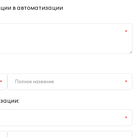
ции в автоматизации
*
*
*
зации:
*