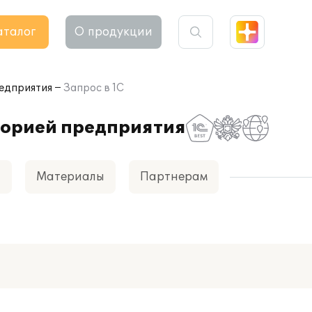
аталог
О продукции
едприятия
Запрос в 1С
торией предприятия
а
Материалы
Партнерам