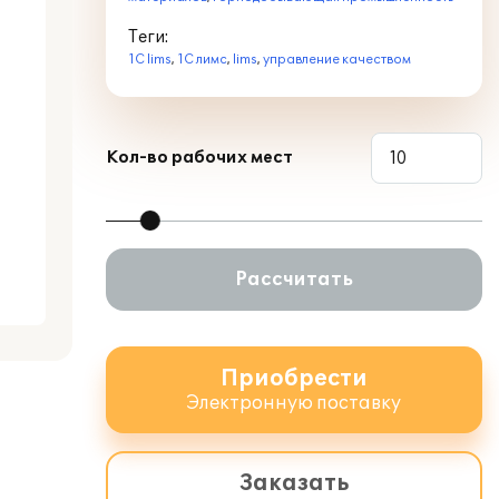
Теги:
1C lims
,
1С лимс
,
lims
,
управление качеством
Кол-во рабочих мест
Рассчитать
Приобрести
Электронную поставку
Заказать