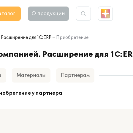
аталог
О продукции
 Расширение для 1С:ERP
Приобретение
омпанией. Расширение для 1С:E
а
Материалы
Партнерам
иобретение у партнера