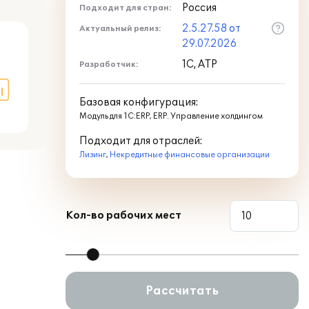
Россия
Подходит для стран:
2.5.27.58 от
Актуальный релиз:
оде
29.07.2026
1С, АТР
Разработчик:
Базовая конфигурация:
Модуль для 1С:ERP, ERP. Управление холдингом
Подходит для отраслей:
Лизинг
,
Некредитные финансовые организации
Кол-во рабочих мест
Рассчитать