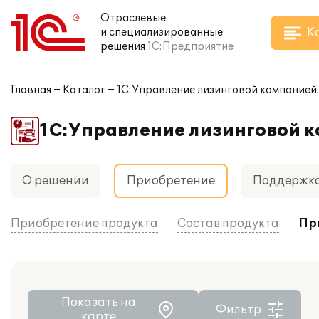
Отраслевые
К
и специализированные
решения
1С:Предприятие
Главная
Каталог
1С:Управление лизинговой компанией.
1С:Управление лизинговой к
О решении
Приобретение
Поддержк
Приобретение продукта
Состав продукта
Пр
Показать на
Фильтр
карте