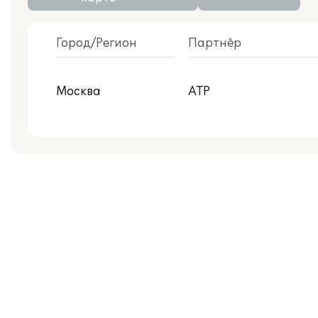
Город/Регион
Партнёр
С публикациями внедрений
Москва
АТР
Центр реальной автоматизации