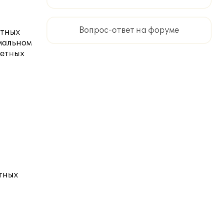
Вопрос-ответ на форуме
етных
имальном
жетных
тных