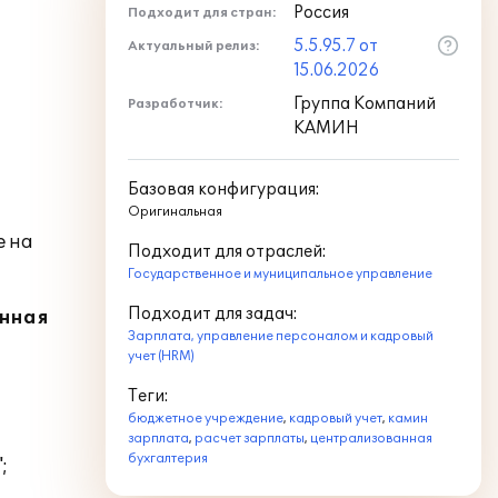
Россия
Подходит для стран:
5.5.95.7 от
Актуальный релиз:
15.06.2026
Группа Компаний
Разработчик:
КАМИН
Базовая конфигурация:
Оригинальная
е на
Подходит для отраслей:
Государственное и муниципальное управление
Подходит для задач:
онная
Зарплата, управление персоналом и кадровый
учет (HRM)
Теги:
бюджетное учреждение
,
кадровый учет
,
камин
зарплата
,
расчет зарплаты
,
централизованная
бухгалтерия
;