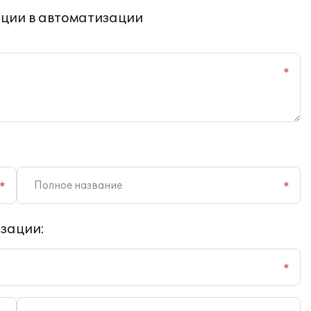
ции в автоматизации
*
*
*
зации:
*