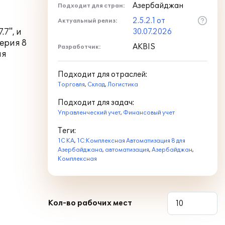
Азербайджан
Подходит для стран:
я
2.5.2.1 от
Актуальный релиз:
7", и
30.07.2026
ерия 8
AKBIS
Разработчик:
ля
Подходит для отраслей:
Торговля
,
Склад
,
Логистика
Подходит для задач:
Управленческий учет
,
Финансовый учет
Теги:
1С КА
,
1С:Комплексная Автоматизация 8 для
Азербайджана
,
автоматизация
,
Азербайджан
,
Комплексная
Кол-во рабочих мест