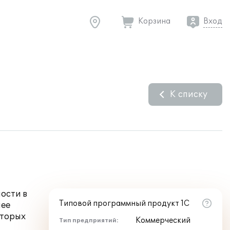
Корзина
Вход
К списку
ости в
Типовой программный продукт 1С
лее
оторых
Коммерческий
Тип предприятий: