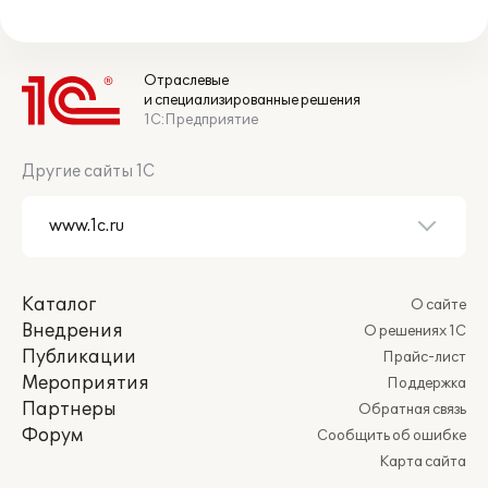
Отраслевые
и специализированные решения
1С:Предприятие
Другие сайты 1С
Каталог
О сайте
Внедрения
О решениях 1С
Публикации
Прайс-лист
Мероприятия
Поддержка
Партнеры
Обратная связь
Форум
Сообщить об ошибке
Карта сайта