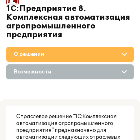
1С:Предприятие 8.
Комплексная автоматизация
агропромышленного
предприятия
О решении
Приобретение
Возможности
Поддержка
Описание
Материалы
Цифровые технологии
Партнерам
Отраслевое решение "1С:Комплексная
Сравнение версий
автоматизация агропромышленного
предприятия" предназначено для
автоматизации следующих отраслевых