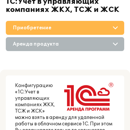
1С:Учет в управляющих
компаниях ЖКХ, ТСЖ и ЖСК
Приобретение
О решении
Аренда продукта
Поддержка
Приобретение продукта
Материалы
Состав продукта
Партнерам
Конфигурацию
Приобретение у партнера
«1С:Учет в
управляющих
компаниях ЖКХ,
ТСЖ и ЖСК»
можно
взять в аренду
для удаленной
работы в облачном сервисе 1С. При этом