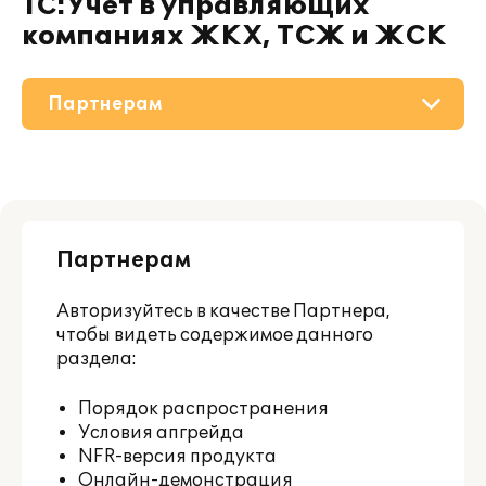
1С:Учет в управляющих
компаниях ЖКХ, ТСЖ и ЖСК
Партнерам
О решении
Приобретение
Партнерам
Поддержка
Авторизуйтесь
в качестве Партнера,
Материалы
чтобы видеть содержимое данного
раздела:
Порядок распространения
Условия апгрейда
NFR-версия продукта
Онлайн-демонстрация