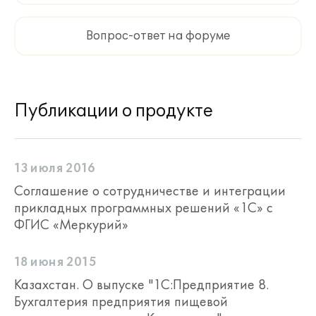
"Бухгалтерия предприятия пищевой
промышленности для Казахстана" на
Вопрос-ответ на форуме
пяти рабочих местах;
Конверт с пин-кодами для
регистрации на сайте поддержки
пользователей.
Публикации о продукте
Конфигурация "Бухгалтерия
предприятия пищевой промышленности
для Казахстана" является защищенной
и содержит фрагменты кода, не
13 июля 2016
подлежащие изменению пользователем.
Соглашение о сотрудничестве и интеграции
При этом реализован принцип
прикладных программных решений «1С» с
максимальной открытости кода для
ФГИС «Меркурий»
обеспечения возможности адаптации
продукта под нужды конечных
пользователей.
18 июня 2015
Казахстан. О выпуске "1С:Предприятие 8.
Расширение количества
Бухгалтерия предприятия пищевой
автоматизированных рабочих мест