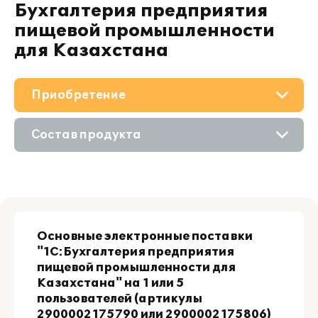
Бухгалтерия предприятия
пищевой промышленности
для Казахстана
Приобретение
О решении
Состав продукта
Поддержка
Приобретение продукта
Материалы
Приобретение у партнера
Партнерам
Основные электронные поставки
Онлайн-демонстрация
"1С:
Бухгалтерия предприятия
пищевой промышленности для
Казахстана" на 1 или 5
пользователей (артикулы
2900002175790 или 2900002175806)