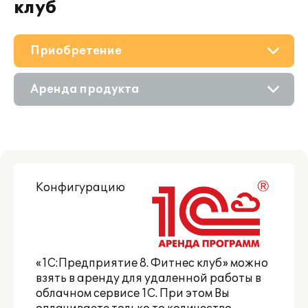
клуб
Приобретение
О решении
Аренда продукта
Поддержка
Приобретение продукта
Материалы
Состав продукта
Партнерам
Конфигурацию
Приобретение у партнера
«1С:Предприятие 8. Фитнес клуб» можно
взять в аренду
для удаленной работы в
облачном сервисе 1С. При этом Вы