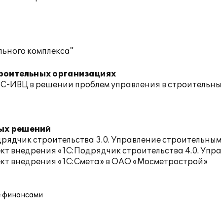
льного комплекса"
троительных организациях
-ИВЦ в решении проблем управления в строительн
ых решений
дрядчик строительства 3.0. Управление строительны
кт внедрения «1С:Подрядчик строительства 4.0. Упр
кт внедрения «1С:Смета» в ОАО «Мосметрострой»
е финансами