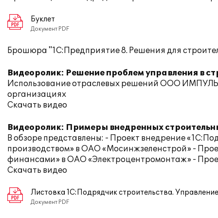
Буклет
Документ PDF
Брошюра "1С:Предприятие 8. Решения для строите
Видеоролик: Решение проблем управления в с
Использование отраслевых решений ООО ИМПУЛЬС
организациях
Скачать видео
Видеоролик: Примеры внедренных строительн
В обзоре представлены: - Проект внедрение «1С:По
производством» в ОАО «Мосинжзеленстрой» - Прое
финансами» в ОАО «Электроцентромонтаж» - Прое
Скачать видео
Листовка 1С:Подрядчик строительства. Управлени
Документ PDF