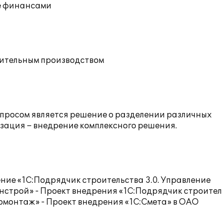
ие финансами
оительным производством
просом является решение о разделении различных
зация – внедрение комплексного решения.
ние «1С:Подрядчик строительства 3.0. Управление
строй» - Проект внедрения «1С:Подрядчик строите
омонтаж» - Проект внедрения «1С:Смета» в ОАО