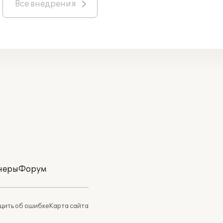
Все внедрения
неры
Форум
ить об ошибке
Карта сайта