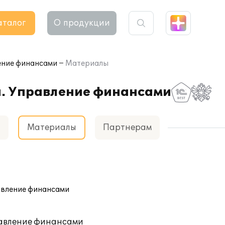
аталог
О продукции
ение финансами
Материалы
а. Управление финансами
а
Материалы
Партнерам
авление финансами
равление финансами