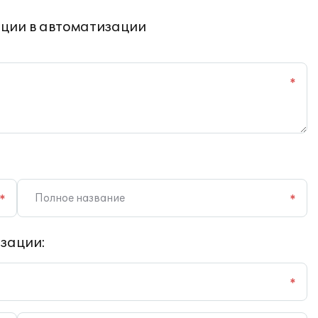
ции в автоматизации
*
*
*
зации:
*