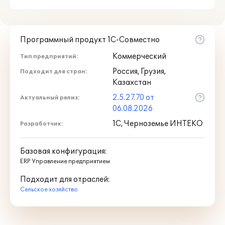
транспорта;
Картография (отображение полей и
оффлайн маршрутов транспорта и
др.);
Программный продукт 1С-Совместно
Агромониторинг;
Коммерческий
Тип предприятий:
Планирование и учет выполнения
ремонтов транспортных средств
Россия, Грузия,
Подходит для стран:
Казахстан
для продукта "1С:Агропромышленный
2.5.27.70 от
Актуальный релиз:
комплекс. Модуль для 1С:ERP и 1С КА"
06.08.2026
доступна
только
при совместном
1С, Черноземье ИНТЕКО
Разработчик:
использовании с конфигурациями "ERP.
Управление холдингом" или "ERP
Управление предприятием 2", или
Базовая конфигурация:
отраслевыми решениями на их основе.
ERP Управление предприятием
Подходит для отраслей:
Сельское хозяйство