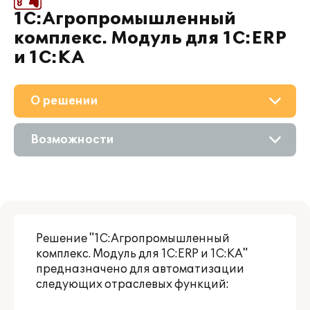
1С:Агропромышленный
комплекс. Модуль для 1С:ERP
и 1С:КА
О решении
Приобретение
Возможности
Поддержка
Описание
Материалы
Сравнение версий
Партнерам
Решение "1С:Агропромышленный
комплекс. Модуль для 1С:ERP и 1С:КА"
предназначено для автоматизации
следующих отраслевых функций: