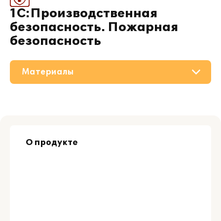
1С:Производственная
безопасность. Пожарная
безопасность
Материалы
О решении
Приобретение
О продукте
Поддержка
Партнерам