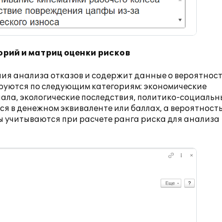
рий и матриц оценки рисков
ия анализа отказов и содержит данные о вероятнос
ируются по следующим категориям: экономические
нала, экологические последствия, политико-социальн
я в денежном эквиваленте или баллах, а вероятност
лы учитываются при расчете ранга риска для анализа