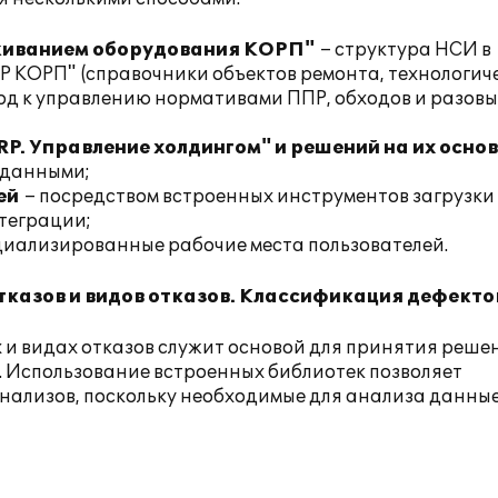
уживанием оборудования КОРП"
– структура НСИ в
Р КОРП"
(справочники объектов ремонта, технологич
ход к управлению нормативами ППР, обходов и разовы
RP. Управление холдингом" и решений на их осно
 данными;
ей
– посредством встроенных инструментов загрузк
теграции;
ециализированные рабочие места пользователей.
казов и видов отказов. Классификация дефекто
и видах отказов служит основой для принятия реше
 Использование встроенных библиотек позволяет
нализов, поскольку необходимые для анализа данны