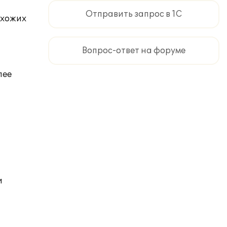
Отправить запрос в 1С
схожих
Вопрос-ответ на форуме
лее
и