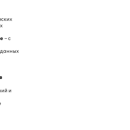
еских
х
ве
– с
и данных
в
ний и
е