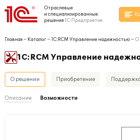
Отраслевые
К
и специализированные
решения
1С:Предприятие
Главная
Каталог
1С:RCM Управление надежностью
О
1С:RCM Управление надежн
О решении
Приобретение
Поддержк
Описание
Возможности