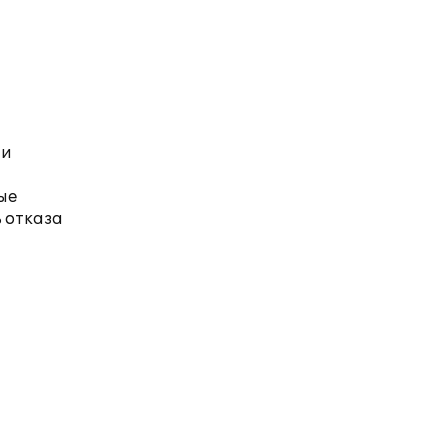
ти
ые
ь отказа