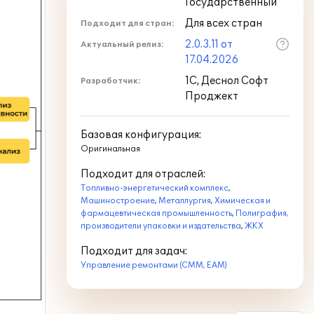
Государственный
Для всех стран
Подходит для стран:
2.0.3.11 от
Актуальный релиз:
17.04.2026
1С, Деснол Софт
Разработчик:
Проджект
Базовая конфигурация:
Оригинальная
Подходит для отраслей:
Топливно-энергетический комплекс
,
Машиностроение
,
Металлургия
,
Химическая и
фармацевтическая промышленность
,
Полиграфия,
производители упаковки и издательства
,
ЖКХ
Подходит для задач:
Управление ремонтами (CMM, EAM)