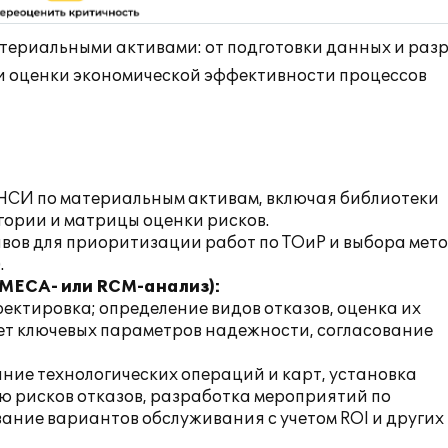
атериальными активами: от подготовки данных и раз
 и оценки экономической эффективности процессов
НСИ по материальным активам, включая библиотеки
гории и матрицы оценки рисков.
вов для приоритизации работ по ТОиР и выбора мет
.
FMECA- или RCM-анализ):
ектировка; определение видов отказов, оценка их
чет ключевых параметров надежности, согласование
ние технологических операций и карт, установка
ю рисков отказов, разработка мероприятий по
ние вариантов обслуживания с учетом ROI и других