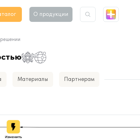
аталог
О продукции
 решении
остью
а
Материалы
Партнерам