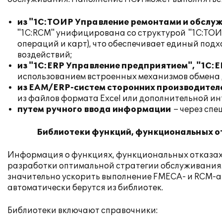
из "1С:ТОИР Управление ремонтами и обсл
"1С:RCM" унифицирована со структурой
"1С:ТОИ
операций и карт), что обеспечивает единый под
воздействий;
из "1С:ERP Управление предприятием", "1С:E
использованием встроенных механизмов обмена
из EAM/ERP-систем сторонних производител
из файлов формата Excel или дополнительной ин
путем ручного ввода информации
– через сп
Библиотеки функций, функциональных от
Информация о функциях, функциональных отказах 
разработки оптимальной стратегии обслуживания.
значительно ускорить выполнение FMECA- и RCM-а
автоматически берутся из библиотек.
Библиотеки включают справочники: