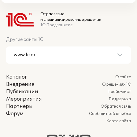
Отраслевые
и специализированные решения
1С:Предприятие
Другие сайты 1С
Каталог
О сайте
Внедрения
О решениях 1С
Публикации
Прайс-лист
Мероприятия
Поддержка
Партнеры
Обратная связь
Форум
Сообщить об ошибке
Карта сайта