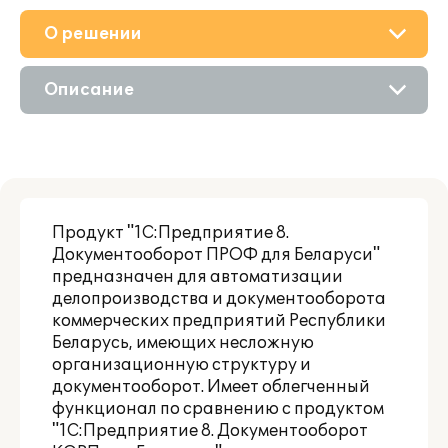
О решении
Приобретение
Описание
Поддержка
Возможности
Партнерам
Продукт "1С:Предприятие 8.
Документооборот ПРОФ для Беларуси"
предназначен для автоматизации
делопроизводства и документооборота
коммерческих предприятий Республики
Беларусь, имеющих несложную
организационную структуру и
документооборот. Имеет облегченный
функционал по сравнению с продуктом
"
1С:Предприятие 8. Документооборот