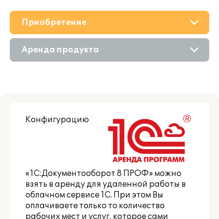
Приобретение
О решении
Аренда продукта
Поддержка
Приобретение продукта
Партнерам
Состав продукта
Конфигурацию
Приобретение у партнера
«1С:Документооборот 8 ПРОФ» можно
взять в аренду
для удаленной работы в
облачном сервисе 1С. При этом Вы
оплачиваете только то количество
рабочих мест и услуг, которое сами