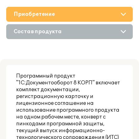
Приобретение
О решении
Состав продукта
Дополнения
Приобретение продукта
Поддержка
Приобретение у партнера
Материалы
Программный продукт
Аренда продукта
"1С:Документооборот 8 КОРП" включает
Партнерам
комплект документации,
регистрационную карточку и
лицензионное соглашение на
использование программного продукта
на одном рабочем месте, конверт с
пинкодами программной защиты,
текущий выпуск информационно-
технологического сопровождения (ИТС)