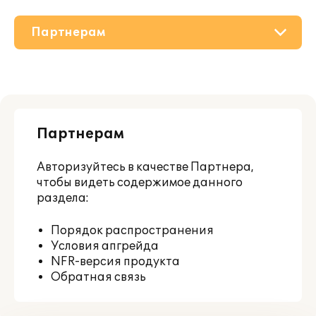
Партнерам
О решении
Приобретение
Партнерам
Дополнения
Авторизуйтесь
в качестве Партнера,
Поддержка
чтобы видеть содержимое данного
раздела:
Материалы
Порядок распространения
Условия апгрейда
NFR-версия продукта
Обратная связь