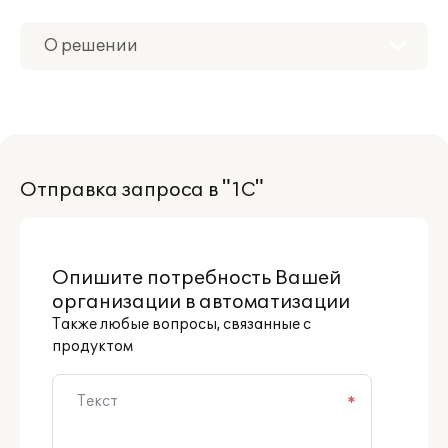
О решении
Приобретение
Дополнения
Отправка запроса в "1С"
Поддержка
Материалы
Опишите потребность Вашей
Партнерам
организации в автоматизации
Также любые вопросы, связанные с
продуктом
*