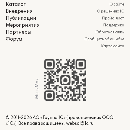
Каталог
О сайте
Внедрения
О решениях 1С
Публикации
Прайс-лист
Мероприятия
Поддержка
Партнеры
Обратная связь
Форум
Сообщить об ошибке
Карта сайта
Мы в Max
© 2011-2026 АО «Группа 1С» (правопреемник ООО
«1С»). Все права защищены.
websol@1c.ru