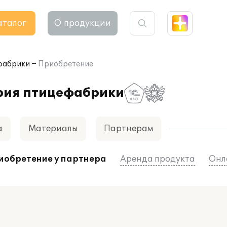
аталог
О продукции
ефабрики
Приобретение
ерия птицефабрики
а
Материалы
Партнерам
иобретение у партнера
Аренда продукта
Онл