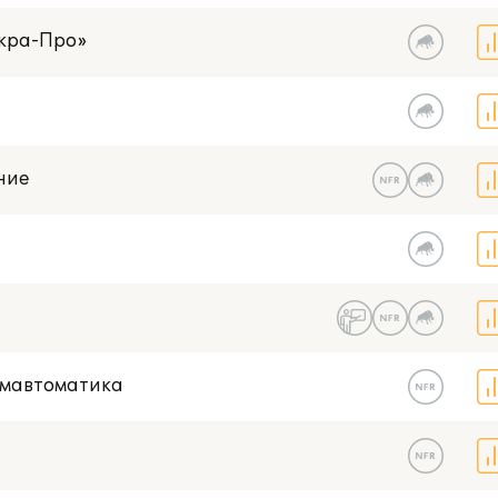
скра-Про»
ние
омавтоматика