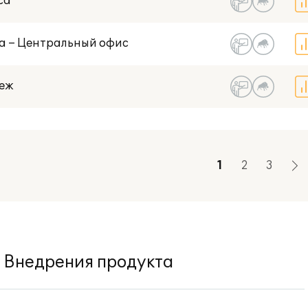
са
ва – Центральный офис
неж
1
2
3
Внедрения продукта