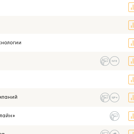
хнологии
омпаний
нлайн»