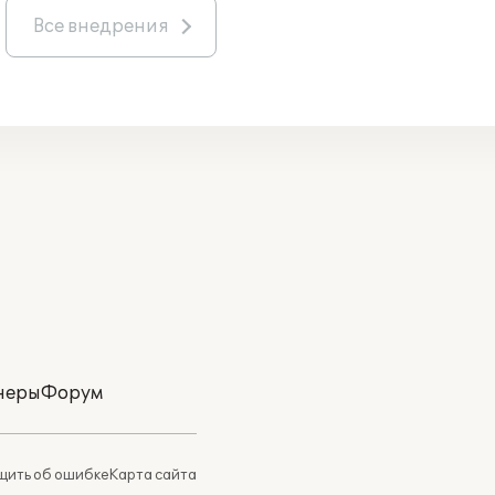
Все внедрения
неры
Форум
ить об ошибке
Карта сайта