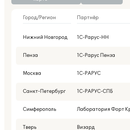
Город/Регион
Партнёр
С публикациями внедрений
Нижний Новгород
1С-Рарус-НН
Центр реальной автоматизации
Пенза
1С-Рарус Пенза
Москва
1С-РАРУС
Санкт-Петербург
1С-РАРУС-СПБ
Симферополь
Лаборатория Форт К
Тверь
Визард