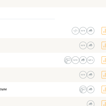
В моем гор
Есть NFR-версия
Со статусом 1С:Центр разработки
рым