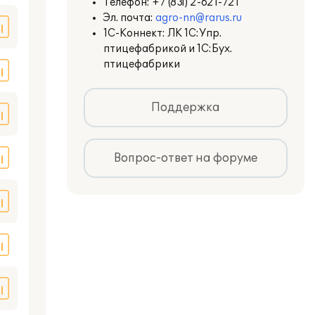
Телефон:
+7 (831) 2-621-721
Эл. почта:
agro-nn@rarus.ru
1С-Коннект: ЛК 1С:Упр.
птицефабрикой и 1С:Бух.
птицефабрики
Поддержка
Вопрос-ответ на форуме