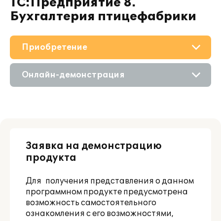
1С:Предприятие 8.
Бухгалтерия птицефабрики
Приобретение
О решении
Онлайн-демонстрация
Поддержка
Приобретение продукта
Материалы
Состав продукта
Партнерам
Заявка на демонстрацию
Приобретение у партнера
продукта
Аренда продукта
Для получения представления о данном
программном продукте предусмотрена
возможность самостоятельного
ознакомления с его возможностями,