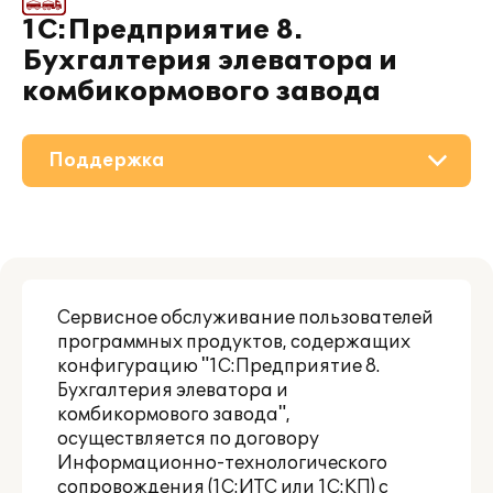
1С:Предприятие 8.
Бухгалтерия элеватора и
комбикормового завода
Поддержка
О решении
Приобретение
Сервисное обслуживание пользователей
Материалы
программных продуктов, содержащих
конфигурацию "1С:Предприятие 8.
Партнерам
Бухгалтерия элеватора и
комбикормового завода",
осуществляется по договору
Информационно-технологического
сопровождения (1С:ИТС или 1С:КП) с