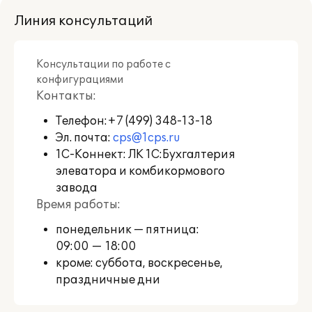
Линия консультаций
Пользователи, активировавшие 1С:КП
Отраслевой, могут влиять на развитие
профильного функционала
Консультации по работе с
используемого отраслевого
конфигурациями
программного продукта, путем
Контакты:
оценивания в Личном кабинете
пользователя
Телефон:
+7 (499) 348-13-18
качества решения,
качества его сопровождения, а также
Эл. почта:
cps@1cps.ru
высказывая свои пожелания и
1С-Коннект: ЛК 1С:Бухгалтерия
замечания по развитию.
элеватора и комбикормового
завода
Также предоставляется возможность
Время работы:
обратиться на линию консультации
разработчика решения "1С-Совместно"
понедельник — пятница:
по вопросам ведения учета в
09:00 — 18:00
используемом решении:
кроме: суббота, воскресенье,
праздничные дни
в "1С:КП Отраслевой ПРОФ"
количество консультаций не