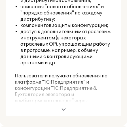
и дистрибутивов обновления;
описания "нового в обновлениях" и
"порядка обновления" по каждому
дистрибутиву;
компонентов защиты конфигурации;
доступ к дополнительным отраслевым
инструментам (в некоторых
отраслевых ОР), упрощающим работу
в программе, например, к обмену
данными с контролирующими
органами и др.
Пользователи получают обновления по
платформе "1С:Предприятие" и
конфигурации "1С:Предприятие 8.
Бухгалтерия элеватора и
комбикормового завода" через
партнеров-франчайзи, разработчика и
на сайте "1С" в разделе интернет-
поддержки пользователей
https://releases.1c.ru/
.