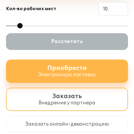
Кол-во рабочих мест
Для оформления договора 1С:ИТС/1С:КП
и 1С:КП Отраслевого обращайтесь к
обслуживающему вас партнеру фирмы
"1С" или к рекомендованным фирмой
"1С" Центрам Сопровождения и Сервис-
Рассчитать
партнерам в Вашем регионе, со списком
можно ознакомиться на странице
http://its.1c.ru/zakaz
.
Приобрести
Электронную поставку
Заказать
Внедрение у партнера
Заказать онлайн-демонстрацию