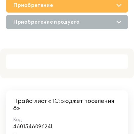
Приобретение
О решении
Приобретение продукта
Поддержка
Приобретение у партнера
Партнерам
Прайс-лист «1С:Бюджет поселения
8»
4601546096241