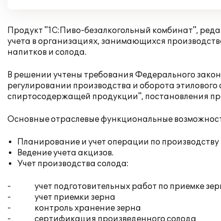
Продукт "1C:Пиво-безалкогольный комбинат", реда
учета в организациях, занимающихся производств
напитков и солода.
В решении учтены требования Федерального закона 
регулировании производства и оборота этилового с
спиртосодержащей продукции", постановления пра
Основные отраслевые функциональные возможнос
Планирование и учет операции по производству 
Ведение учета акцизов.
Учет производства солода:
- учет подготовительных работ по приемке зер
- учет приемки зерна
- контроль хранение зерна
- сертификация произведенного солода