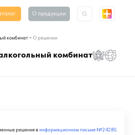
аталог
О продукции
ный комбинат
О решении
залкогольный комбинат
менные решения в
информационном письме №24280
.