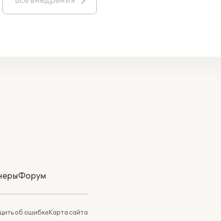
Все внедрения
неры
Форум
ить об ошибке
Карта сайта