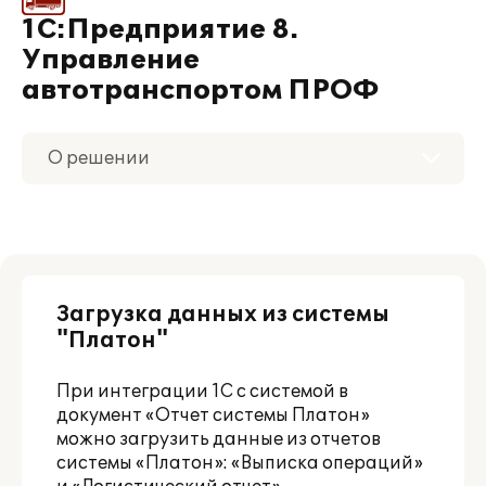
1С:Предприятие 8.
Управление
автотранспортом ПРОФ
О решении
Приобретение
Поддержка
Загрузка данных из системы
Материалы
"Платон"
Партнерам
При интеграции 1С с системой в
документ «Отчет системы Платон»
можно загрузить данные из отчетов
системы «Платон»: «Выписка операций»