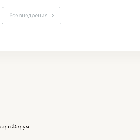
Все внедрения
неры
Форум