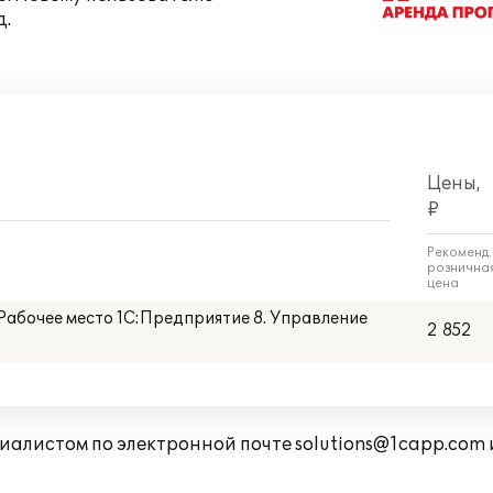
д.
Цены,
₽
Рекоменд.
рознична
цена
Рабочее место 1С:Предприятие 8. Управление
2 852
циалистом по электронной почте
solutions@1capp.com