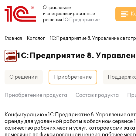
Отраслевые
К
и специализированные
решения
1С:Предприятие
Главная
Каталог
1С:Предприятие 8. Управление авто
1С:Предприятие 8. Управле
О решении
Приобретение
Поддержк
Приобретение продукта
Состав продукта
При
Конфигурацию «1С:Предприятие 8. Управление а
аренду
для удаленной работы в облачном сервисе 1
количество рабочих мест и услуг, которое сами зак
помесячно по фиксированной цене за рабочее мест