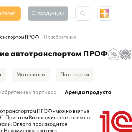
аталог
О продукции
транспортом ПРОФ
Приобретение
ние автотранспортом ПРОФ
а
Материалы
Партнерам
обретение у партнера
Аренда продукта
втотранспортом ПРОФ» можно
взять в
С. При этом Вы оплачиваете только то
азали. Оплата производится
о. Новому пользователю