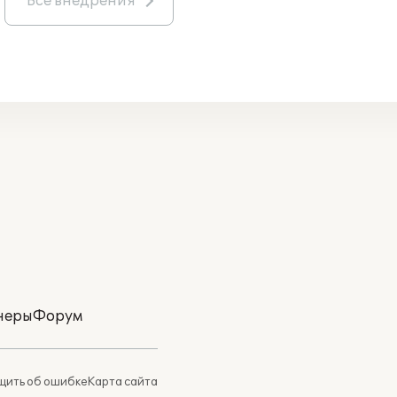
Все внедрения
неры
Форум
ить об ошибке
Карта сайта