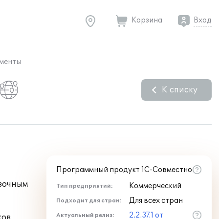
Корзина
Вход
ументы
К списку
Программный продукт 1С-Совместно
озочным
Коммерческий
Тип предприятий:
Для всех стран
Подходит для стран:
2.2.37.1 от
Актуальный релиз:
ков