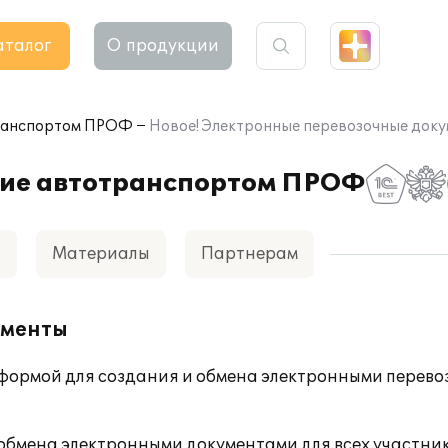
аталог
О продукции
транспортом ПРОФ
Новое! Электронные перевозочные док
ние автотранспортом ПРОФ
а
Материалы
Партнерам
ументы
формой для создания и обмена электронными перев
обмена электронными документами для всех участни