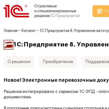
Отраслевые
К
и специализированные
решения
1С:Предприятие
Главная
Каталог
1С:Предприятие 8. Управление авто
1С:Предприятие 8. Управле
О решении
Приобретение
Поддержк
Новое! Электронные перевозочные док
Решение интегрировано с сервисом
1С-ЭПД
- плат
документами.
В программе предусмотрены сценарии создания и 