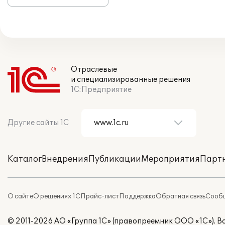
Отраслевые
и специализированные решения
1С:Предприятие
Другие сайты 1С
Каталог
Внедрения
Публикации
Мероприятия
Парт
О сайте
О решениях 1С
Прайс-лист
Поддержка
Обратная связь
Сообщ
© 2011-2026 АО «Группа 1С» (правопреемник ООО «1С»). 