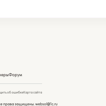
неры
Форум
ить об ошибке
Карта сайта
Все права защищены.
websol@1c.ru