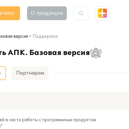
аталог
О продукции
азовая версия
Поддержка
ть АПК. Базовая версия
а
Партнерам
ей в части работы с программным продуктом
я"