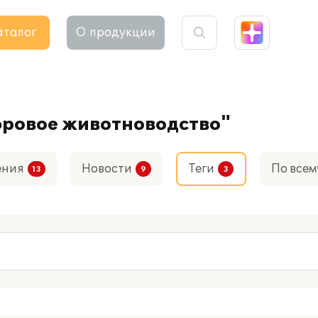
аталог
О продукции
фровое животноводство"
ения
Новости
Теги
По всем