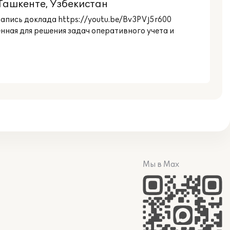
.Ташкенте, Узбекистан
Запись доклада https://youtu.be/Bv3PVj5r600
ная для решения задач оперативного учета и
Мы в Max