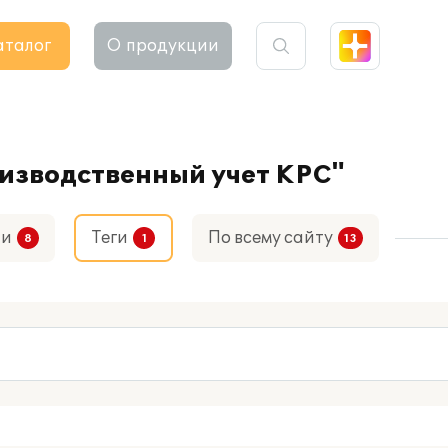
аталог
О продукции
оизводственный учет КРС"
ти
Теги
По всему сайту